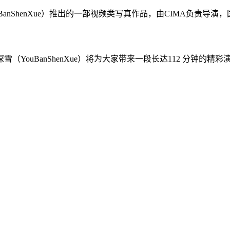
nShenXue）推出的一部视频类写真作品，由CIMA负责导演，国外R
ouBanShenXue）将为大家带来一段长达112 分钟的精彩