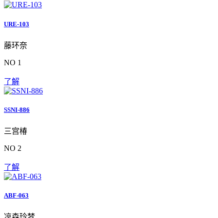
URE-103
藤环奈
NO 1
了解
SSNI-886
三宫椿
NO 2
了解
ABF-063
凉森玲梦