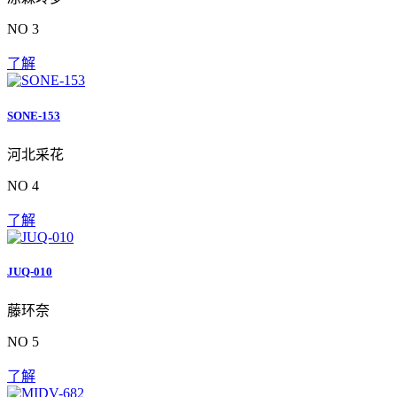
NO 3
了解
SONE-153
河北采花
NO 4
了解
JUQ-010
藤环奈
NO 5
了解