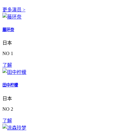
更多演员 >
藤环奈
日本
NO 1
了解
田中柠檬
日本
NO 2
了解