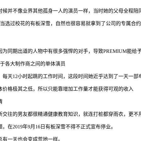
约的时候并不像业界其他孤身一人的演员一样，当时她的父母全程
曾经当选过校花的有板深雪，自然也很容易就拿到了公司的专属合
为同期出道的人物中有很多强悍的对手，导致PREMIUM能给
走于各大制作商之间的单体演员
，每天12小时起跳的工作时间，这段时间她近乎达到了一天一部
体价格极其之低，所以只能靠增加工作量才能获得可观的收入
情
她所交往的男友都很精通健康教育知识，就连打桩都穿雨衣，更不
在2019年9月16日有板深雪不得不正式宣布停业。
总有一天也会变成荒地一样。