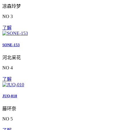
凉森玲梦
NO 3
了解
SONE-153
河北采花
NO 4
了解
JUQ-010
藤环奈
NO 5