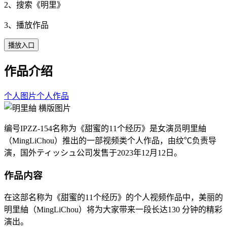
2、搜索《
明里
》
3、播放作品
播放入口
作品介绍
个人图片
个人作品
编号IPZZ-154名称为《甜蜜的11个经历》是女演员明里紬
（MingLiChou）推出的一部视频类个人作品，由纹℃负责导
演，国外ティッシュ公司发售于2023年12月12日。
作品内容
在这部名称为《甜蜜的11个经历》的个人视频作品中，美丽的
明里紬（MingLiChou）将为大家带来一段长达130 分钟的精彩
演出。