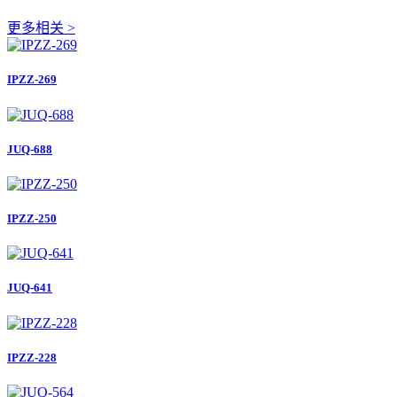
更多相关 >
IPZZ-269
JUQ-688
IPZZ-250
JUQ-641
IPZZ-228