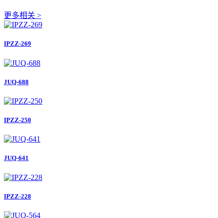
更多相关 >
IPZZ-269
JUQ-688
IPZZ-250
JUQ-641
IPZZ-228