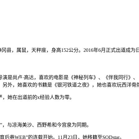
日本的静冈县，属鼠，天秤座，身高152公分。2016年6月正式出道成为
导演是尚卢·高达，喜欢的电影是《神秘列车》、《伴我同行》
影。另外，她喜欢的书籍是《银河铁道之夜》，她也喜欢玩西洋骨
严，她在出道前的x经验人数为零。
时代”，与凉海美沙、西野希和今宫泉为同期。
后巷WEB”的连载开始。11月23日，她移籍至SODstar。