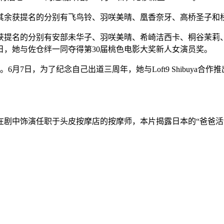
奖，其余获提名的分别有飞鸟铃、羽咲美晴、凰香奈牙、高桥圣子和
其余获提名的分别有安部未华子、羽咲美晴、希崎洁西卡、桐谷茉
日，她与佐仓绊一同夺得第30届桃色电影大奖新人女演员奖。
6月7日，为了纪念自己出道三周年，她与Loft9 Shibuya合
在剧中饰演任职于头皮按摩店的按摩师，本片揭露日本的“爸爸活”次