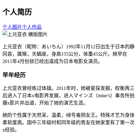
个人简历
个人图片
个人作品
上元亚衣（昵称：あいちん）1992年11月12日出生于日本的静
冈县，属猴，天蝎座，身高155公分，体重45公斤。她早在
2011年4月份就已经出道成为日本电影女演员。
早年经历
上元亚衣曾经练过体操。2011年时，她被星探发掘，权衡再三
后进入了日本x电影界发展，进入マインズ（mine's）事务所拍
摄x影片并出道，开始了她的演艺生涯。
她的个性属于天然呆，温柔，绰号毒阴女王。特殊才艺为身体
柔软度高。国中三年级时和同年级的男友在她家里有了第一次
x经验。