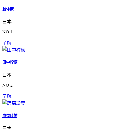
藤环奈
日本
NO 1
了解
田中柠檬
日本
NO 2
了解
凉森玲梦
日本