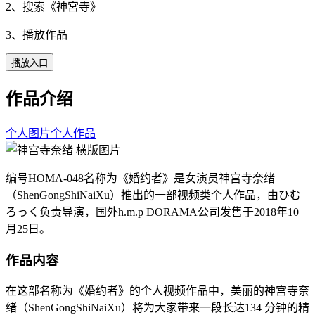
2、搜索《
神宮寺
》
3、播放作品
播放入口
作品介绍
个人图片
个人作品
编号HOMA-048名称为《婚约者》是女演员神宫寺奈绪
（ShenGongShiNaiXu）推出的一部视频类个人作品，由ひむ
ろっく负责导演，国外h.m.p DORAMA公司发售于2018年10
月25日。
作品内容
在这部名称为《婚约者》的个人视频作品中，美丽的神宫寺奈
绪（ShenGongShiNaiXu）将为大家带来一段长达134 分钟的精