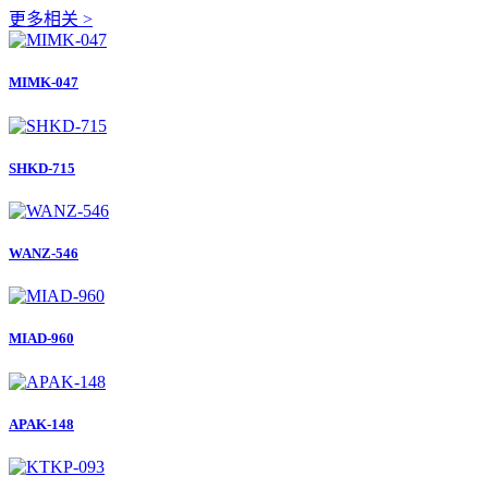
更多相关 >
MIMK-047
SHKD-715
WANZ-546
MIAD-960
APAK-148