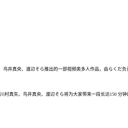
矢、鸟井真央、渡辺そら推出的一部视频类多人作品，由らくだ负责
川村真矢、鸟井真央、渡辺そら将为大家带来一段长达150 分