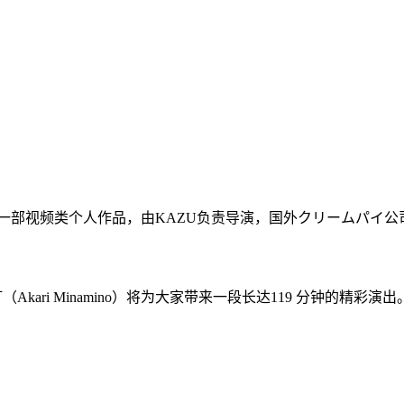
o）推出的一部视频类个人作品，由KAZU负责导演，国外クリームパイ公司
kari Minamino）将为大家带来一段长达119 分钟的精彩演出