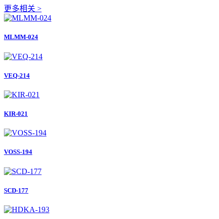
更多相关 >
MLMM-024
VEQ-214
KIR-021
VOSS-194
SCD-177