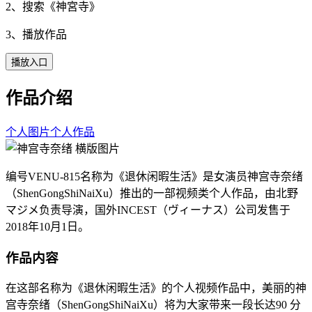
2、搜索《
神宮寺
》
3、播放作品
播放入口
作品介绍
个人图片
个人作品
编号VENU-815名称为《退休闲暇生活》是女演员神宫寺奈绪
（ShenGongShiNaiXu）推出的一部视频类个人作品，由北野
マジメ负责导演，国外INCEST（ヴィーナス）公司发售于
2018年10月1日。
作品内容
在这部名称为《退休闲暇生活》的个人视频作品中，美丽的神
宫寺奈绪（ShenGongShiNaiXu）将为大家带来一段长达90 分