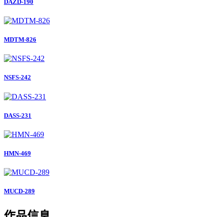
DAZD-190
MDTM-826
NSFS-242
DASS-231
HMN-469
MUCD-289
作品信息