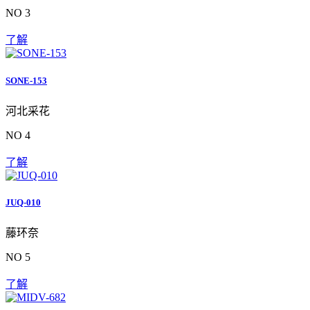
NO 3
了解
SONE-153
河北采花
NO 4
了解
JUQ-010
藤环奈
NO 5
了解