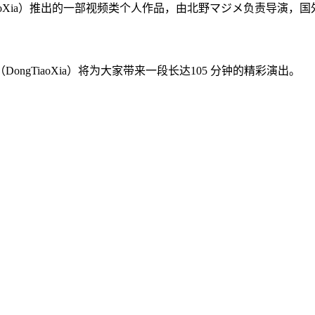
iaoXia）推出的一部视频类个人作品，由北野マジメ负责导演，国外
gTiaoXia）将为大家带来一段长达105 分钟的精彩演出。