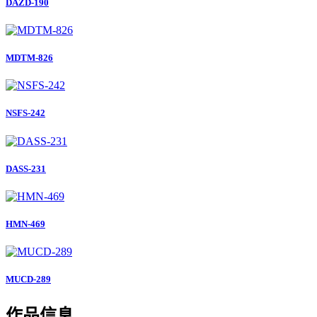
DAZD-190
MDTM-826
NSFS-242
DASS-231
HMN-469
MUCD-289
作品信息