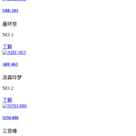
URE-103
藤环奈
NO 1
了解
ABF-063
凉森玲梦
NO 2
了解
SSNI-886
三宫椿