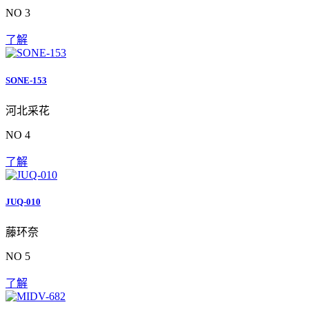
NO 3
了解
SONE-153
河北采花
NO 4
了解
JUQ-010
藤环奈
NO 5
了解