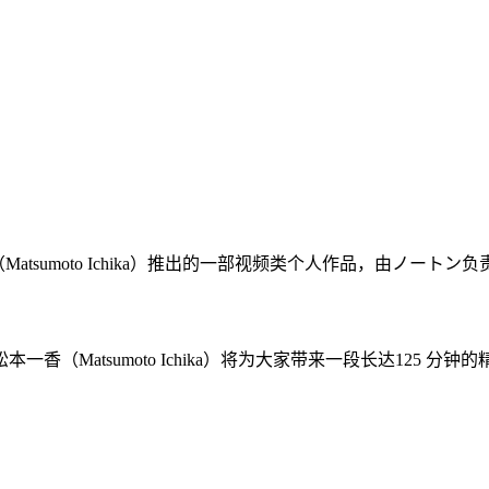
atsumoto Ichika）推出的一部视频类个人作品，由ノートン
Matsumoto Ichika）将为大家带来一段长达125 分钟