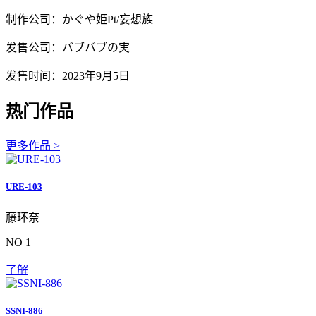
制作公司：かぐや姫Pt/妄想族
发售公司：バブバブの実
发售时间：2023年9月5日
热门作品
更多作品 >
URE-103
藤环奈
NO 1
了解
SSNI-886