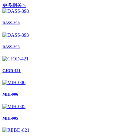
更多相关 >
DASS-398
DASS-393
CJOD-421
MIH-006
MIH-005