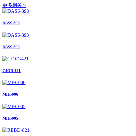
更多相关 >
DASS-398
DASS-393
CJOD-421
MIH-006
MIH-005