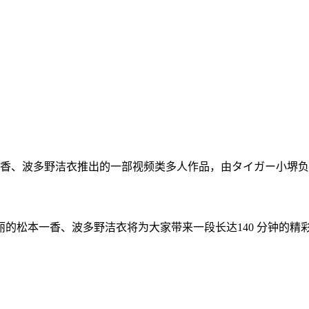
本一香、波多野洁衣推出的一部视频类多人作品，由タイガー小堺负
的松本一香、波多野洁衣将为大家带来一段长达140 分钟的精