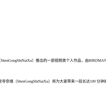
enGongShiNaiXu）推出的一部视频类个人作品，由BIRD
ShenGongShiNaiXu）将为大家带来一段长达109 分