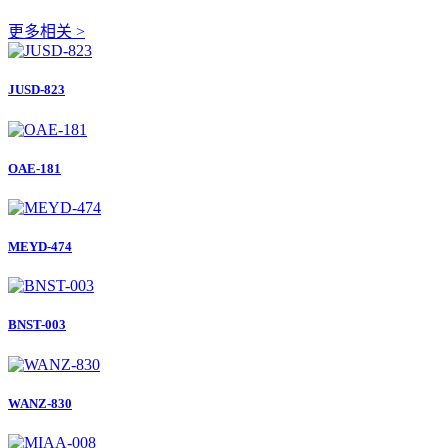
更多相关 >
JUSD-823
OAE-181
MEYD-474
BNST-003
WANZ-830