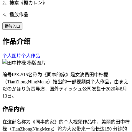
2、搜索《
楓カレン
》
3、播放作品
播放入口
作品介绍
个人图片
个人作品
编号IPX-515名称为《同事的家》是女演员田中柠檬
（TianZhongNingMeng）推出的一部视频类个人作品，由まえ
だのかほり负责导演，国外ティッシュ公司发售于2020年8月
13日。
作品内容
在这部名称为《同事的家》的个人视频作品中，美丽的田中柠
檬（TianZhongNingMeng）将为大家带来一段长达150 分钟的